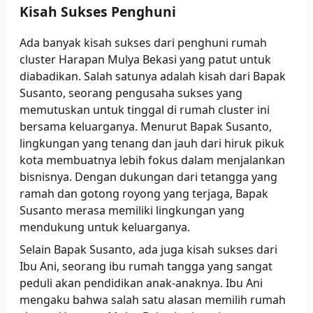
Kisah Sukses Penghuni
Ada banyak kisah sukses dari penghuni rumah
cluster Harapan Mulya Bekasi yang patut untuk
diabadikan. Salah satunya adalah kisah dari Bapak
Susanto, seorang pengusaha sukses yang
memutuskan untuk tinggal di rumah cluster ini
bersama keluarganya. Menurut Bapak Susanto,
lingkungan yang tenang dan jauh dari hiruk pikuk
kota membuatnya lebih fokus dalam menjalankan
bisnisnya. Dengan dukungan dari tetangga yang
ramah dan gotong royong yang terjaga, Bapak
Susanto merasa memiliki lingkungan yang
mendukung untuk keluarganya.
Selain Bapak Susanto, ada juga kisah sukses dari
Ibu Ani, seorang ibu rumah tangga yang sangat
peduli akan pendidikan anak-anaknya. Ibu Ani
mengaku bahwa salah satu alasan memilih rumah