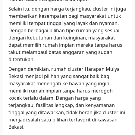
Selain itu, dengan harga terjangkau, cluster ini juga
memberikan kesempatan bagi masyarakat untuk
memiliki tempat tinggal yang layak dan nyaman.
Dengan berbagai pilihan tipe rumah yang sesuai
dengan kebutuhan dan keinginan, masyarakat
dapat memilih rumah impian mereka tanpa harus
takut melampaui batas anggaran yang sudah
ditentukan.
Dengan demikian, rumah cluster Harapan Mulya
Bekasi menjadi pilihan yang sangat baik bagi
masyarakat menengah ke bawah yang ingin
memiliki rumah impian tanpa harus merogoh
kocek terlalu dalam. Dengan harga yang
terjangkau, fasilitas lengkap, dan kenyamanan
tinggal yang ditawarkan, tidak heran jika cluster ini
menjadi salah satu pilihan terfavorit di kawasan
Bekasi.