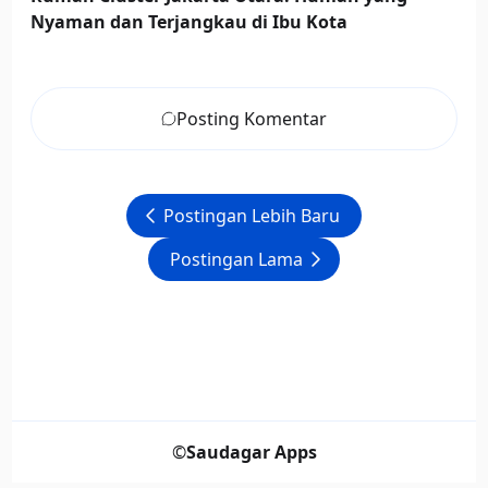
Nyaman dan Terjangkau di Ibu Kota
Posting Komentar
Postingan Lebih Baru
Postingan Lama
©
Saudagar Apps