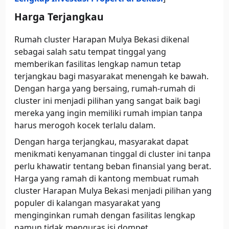
Harga Terjangkau
Rumah cluster Harapan Mulya Bekasi dikenal
sebagai salah satu tempat tinggal yang
memberikan fasilitas lengkap namun tetap
terjangkau bagi masyarakat menengah ke bawah.
Dengan harga yang bersaing, rumah-rumah di
cluster ini menjadi pilihan yang sangat baik bagi
mereka yang ingin memiliki rumah impian tanpa
harus merogoh kocek terlalu dalam.
Dengan harga terjangkau, masyarakat dapat
menikmati kenyamanan tinggal di cluster ini tanpa
perlu khawatir tentang beban finansial yang berat.
Harga yang ramah di kantong membuat rumah
cluster Harapan Mulya Bekasi menjadi pilihan yang
populer di kalangan masyarakat yang
menginginkan rumah dengan fasilitas lengkap
namun tidak menguras isi dompet.