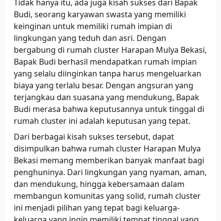
Tidak hanya itu, ada juga kisah sukses dari Bapak
Budi, seorang karyawan swasta yang memiliki
keinginan untuk memiliki rumah impian di
lingkungan yang teduh dan asri. Dengan
bergabung di rumah cluster Harapan Mulya Bekasi,
Bapak Budi berhasil mendapatkan rumah impian
yang selalu diinginkan tanpa harus mengeluarkan
biaya yang terlalu besar. Dengan angsuran yang
terjangkau dan suasana yang mendukung, Bapak
Budi merasa bahwa keputusannya untuk tinggal di
rumah cluster ini adalah keputusan yang tepat.
Dari berbagai kisah sukses tersebut, dapat
disimpulkan bahwa rumah cluster Harapan Mulya
Bekasi memang memberikan banyak manfaat bagi
penghuninya. Dari lingkungan yang nyaman, aman,
dan mendukung, hingga kebersamaan dalam
membangun komunitas yang solid, rumah cluster
ini menjadi pilihan yang tepat bagi keluarga-
keluarga yang ingin memiliki tempat tinggal yang