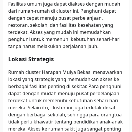
Fasilitas umum juga dapat diakses dengan mudah
dari rumah-rumah di cluster ini. Penghuni dapat
dengan cepat menuju pusat perbelanjaan,
restoran, sekolah, dan fasilitas kesehatan yang
terdekat. Akses yang mudah ini memudahkan
penghuni untuk memenuhi kebutuhan sehari-hari
tanpa harus melakukan perjalanan jauh.
Lokasi Strategis
Rumah cluster Harapan Mulya Bekasi menawarkan
lokasi yang strategis yang memudahkan akses ke
berbagai fasilitas penting di sekitar. Para penghuni
dapat dengan mudah menuju pusat perbelanjaan
terdekat untuk memenuhi kebutuhan sehari-hari
mereka. Selain itu, cluster ini juga terletak dekat
dengan berbagai sekolah, sehingga para orangtua
tidak perlu khawatir tentang pendidikan anak-anak
mereka. Akses ke rumah sakit juga sangat penting