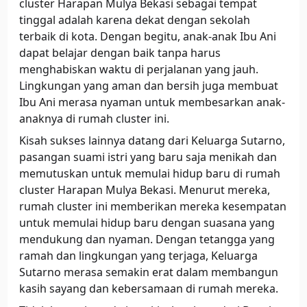
cluster Harapan Mulya Bekasi sebagai tempat
tinggal adalah karena dekat dengan sekolah
terbaik di kota. Dengan begitu, anak-anak Ibu Ani
dapat belajar dengan baik tanpa harus
menghabiskan waktu di perjalanan yang jauh.
Lingkungan yang aman dan bersih juga membuat
Ibu Ani merasa nyaman untuk membesarkan anak-
anaknya di rumah cluster ini.
Kisah sukses lainnya datang dari Keluarga Sutarno,
pasangan suami istri yang baru saja menikah dan
memutuskan untuk memulai hidup baru di rumah
cluster Harapan Mulya Bekasi. Menurut mereka,
rumah cluster ini memberikan mereka kesempatan
untuk memulai hidup baru dengan suasana yang
mendukung dan nyaman. Dengan tetangga yang
ramah dan lingkungan yang terjaga, Keluarga
Sutarno merasa semakin erat dalam membangun
kasih sayang dan kebersamaan di rumah mereka.