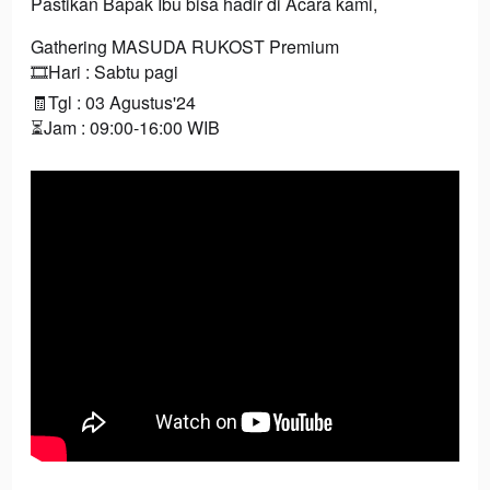
Pastikan Bapak Ibu bisa hadir di Acara kami,
Gathering MASUDA RUKOST Premium
🎞️Hari : Sabtu pagi
🧾Tgl : 03 Agustus'24
⏳Jam : 09:00-16:00 WIB