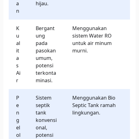
a
hijau.
n
K
Bergant
Menggunakan
u
ung
sistem Water RO
al
pada
untuk air minum
it
pasokan
murni.
a
umum,
s
potensi
Ai
terkonta
r
minasi.
P
Sistem
Menggunakan Bio
e
septik
Septic Tank ramah
n
tank
lingkungan.
g
konvensi
el
onal,
ol
potensi