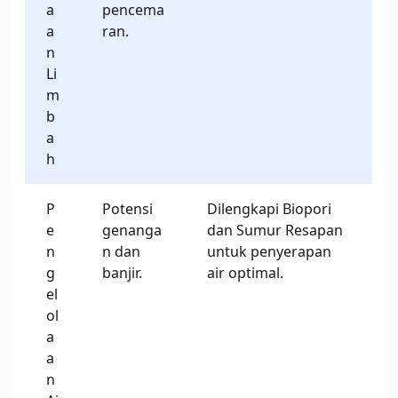
a
pencema
a
ran.
n
Li
m
b
a
h
P
Potensi
Dilengkapi Biopori
e
genanga
dan Sumur Resapan
n
n dan
untuk penyerapan
g
banjir.
air optimal.
el
ol
a
a
n