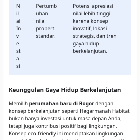
N
Pertumb
Potensi apresiasi
il
uhan
nilai lebih tinggi
ai
nilai
karena konsep
In
properti
inovatif, lokasi
v
standar.
strategis, dan tren
e
gaya hidup
st
berkelanjutan.
a
si
Keunggulan Gaya Hidup Berkelanjutan
Memilih
perumahan baru di Bogor
dengan
konsep berkelanjutan seperti Hegarmanah Habitat
bukan hanya investasi untuk masa depan Anda,
tetapi juga kontribusi positif bagi lingkungan.
Konsep eco-friendly ini menciptakan lingkungan