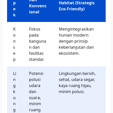
p
Habitat (Strategis
Konvens
e
Eco-Friendly)
ional
k
K
Fokus
Mengintegrasikan
o
pada
hunian modern
n
banguna
dengan prinsip
s
n dan
keberlanjutan dan
e
fasilitas
ekosistem.
p
standar.
Li
Potensi
Lingkungan bersih,
n
polusi
sehat, udara segar,
g
udara
kaya ruang hijau,
k
dan
minim polusi.
u
suara,
n
minim
g
ruang