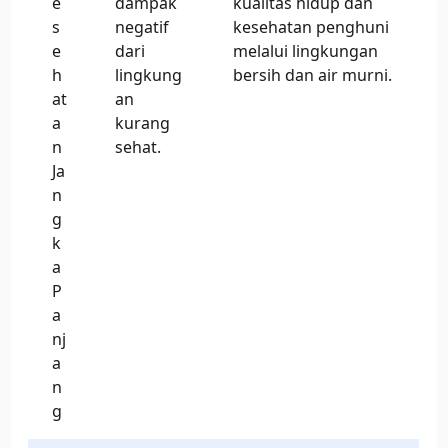
e
dampak
kualitas hidup dan
s
negatif
kesehatan penghuni
e
dari
melalui lingkungan
h
lingkung
bersih dan air murni.
at
an
a
kurang
n
sehat.
Ja
n
g
k
a
P
a
nj
a
n
g