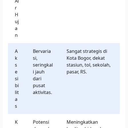
Ai
r
H
uj
a
n
A
Bervaria
Sangat strategis di
k
si,
Kota Bogor, dekat
s
seringkal
stasiun, tol, sekolah,
e
i jauh
pasar, RS.
si
dari
bi
pusat
lit
aktivitas.
a
s
K
Potensi
Meningkatkan